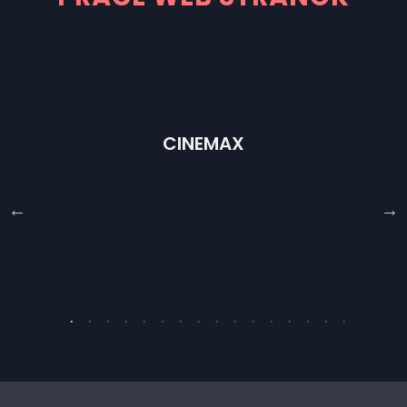
ND
CINEMAX